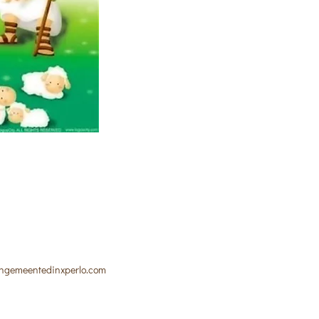
ngemeentedinxperlo.com