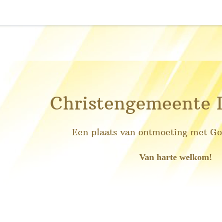
Christengemeente 
Een plaats van ontmoeting met God
Van harte welkom!